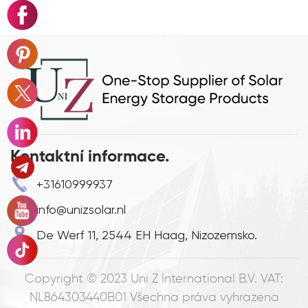
Kontaktní informace.
+31610999937
info@unizsolar.nl
De Werf 11, 2544 EH Haag, Nizozemsko.
Copyright © 2023
Uni Z International B.V. VAT:
NL864303440B01
Všechna práva vyhrazena