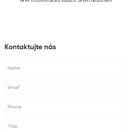
6kW fotovoltaická sada s 5kWh úložištěm
Kontaktujte nás