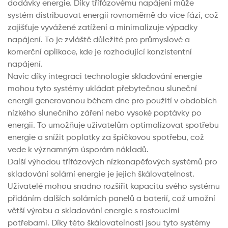
dodávky energie. Díky třífázovému napájení může
systém distribuovat energii rovnoměrně do více fází, což
zajišťuje vyvážené zatížení a minimalizuje výpadky
napájení. To je zvláště důležité pro průmyslové a
komerční aplikace, kde je rozhodující konzistentní
napájení.
Navíc díky integraci technologie skladování energie
mohou tyto systémy ukládat přebytečnou sluneční
energii generovanou během dne pro použití v obdobích
nízkého slunečního záření nebo vysoké poptávky po
energii. To umožňuje uživatelům optimalizovat spotřebu
energie a snížit poplatky za špičkovou spotřebu, což
vede k významným úsporám nákladů.
Další výhodou třífázových nízkonapěťových systémů pro
skladování solární energie je jejich škálovatelnost.
Uživatelé mohou snadno rozšířit kapacitu svého systému
přidáním dalších solárních panelů a baterií, což umožní
větší výrobu a skladování energie s rostoucími
potřebami. Díky této škálovatelnosti jsou tyto systémy