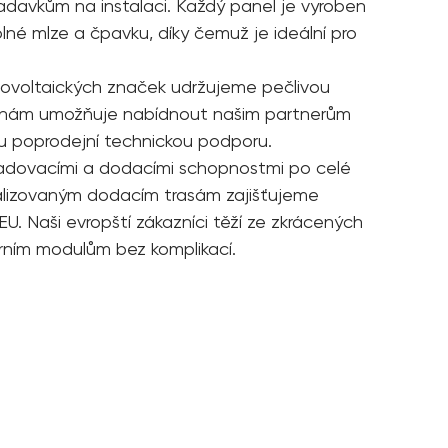
adavkům na instalaci. Každý panel je vyroben
lné mlze a čpavku, díky čemuž je ideální pro
fotovoltaických značek udržujeme pečlivou
To nám umožňuje nabídnout našim partnerům
lnou poprodejní technickou podporu.
ladovacími a dodacími schopnostmi po celé
alizovaným dodacím trasám zajišťujeme
U. Naši evropští zákazníci těží ze zkrácených
árním modulům bez komplikací.