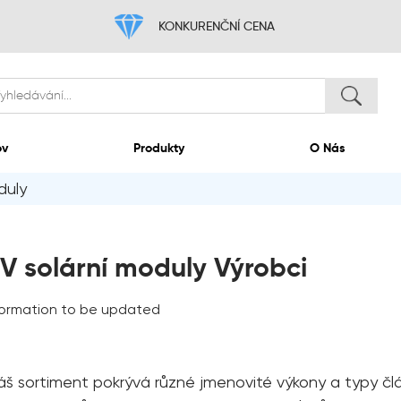
KONKURENČNÍ
Domov
Produkty
duly
V solární moduly Výrobci
formation to be updated
áš sortiment pokrývá různé jmenovité výkony a typy člá