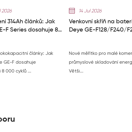
l 2026
14 Jul 2026
ení 314Ah článků: Jak
Venkovní skříň na bater
-F Series dosahuje 8
Deye GE-F128/F240/F2
klů
Malý průvodce C&I ES
okokapacitní články: Jak
Nové měřítko pro malé komer
e GE-F dosahuje
průmyslové skladování energ
 8 000 cyklů ...
Větši...
boru