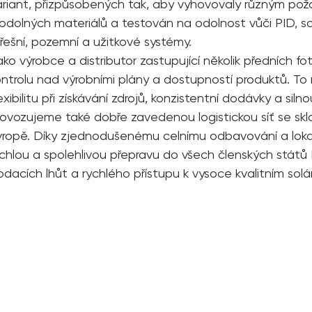
ariant, přizpůsobených tak, aby vyhovovaly různým pož
 odolných materiálů a testován na odolnost vůči PID, so
třešní, pozemní a užitkové systémy.
ako výrobce a distributor zastupující několik předních 
ontrolu nad výrobními plány a dostupností produktů. 
exibilitu při získávání zdrojů, konzistentní dodávky a si
rovozujeme také dobře zavedenou logistickou síť se sk
vropě. Díky zjednodušenému celnímu odbavování a lok
ychlou a spolehlivou přepravu do všech členských států E
odacích lhůt a rychlého přístupu k vysoce kvalitním sol