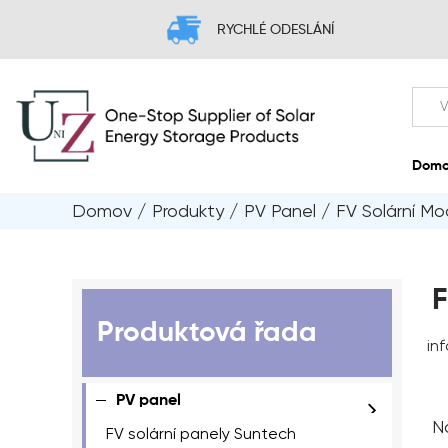
RYCHLÉ ODESLÁNÍ
Domov
/
Produkty
/
PV Panel
/
FV Solární Mo
F
Produktová řada
in
PV panel
N
FV solární panely Suntech