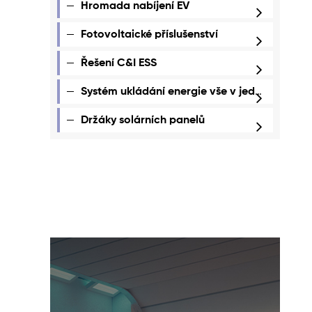
Hromada nabíjení EV
Fotovoltaické příslušenství
Řešení C&I ESS
Systém ukládání energie vše v jednom
Držáky solárních panelů