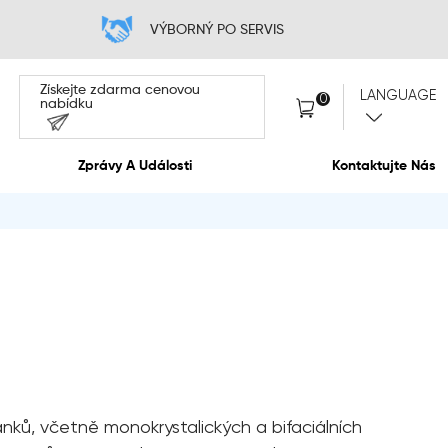
 CENA
VÝB
Získejte zdarma cen
nabídku
O Nás
Zprávy A Událos
nků, včetně monokrystalických a bifaciálních