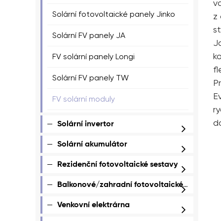
v
Solární fotovoltaické panely Jinko
z
s
Solární FV panely JA
J
k
FV solární panely Longi
fl
Solární FV panely TW
P
E
FV solární moduly
r
d
Solární invertor
Solární akumulátor
Rezidenční fotovoltaické sestavy
Balkonové/zahradní fotovoltaické sestavy
Venkovní elektrárna