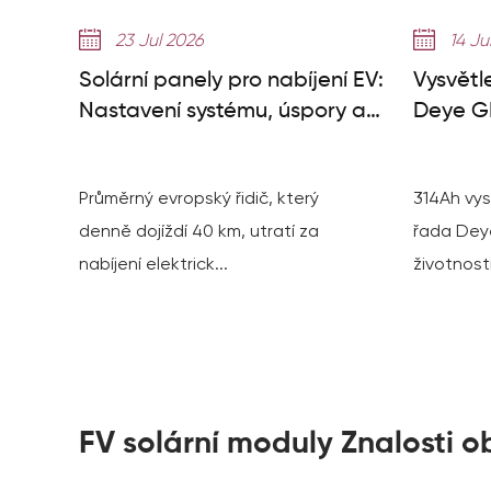
23 Jul 2026
14 Ju
Solární panely pro nabíjení EV:
Vysvětl
Nastavení systému, úspory a
Deye GE
potřebné panely
000+ cy
Průměrný evropský řidič, který
314Ah vys
denně dojíždí 40 km, utratí za
řada Dey
nabíjení elektrick...
životnosti
FV solární moduly Znalosti o