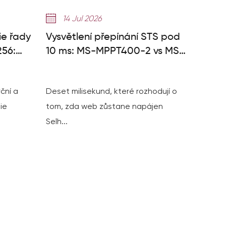
14 Jul 2026
ie řady
Vysvětlení přepínání STS pod
56:
10 ms: MS-MPPT400-2 vs MS-
S
TS500-2
ční a
Deset milisekund, které rozhodují o
ie
tom, zda web zůstane napájen
Selh...