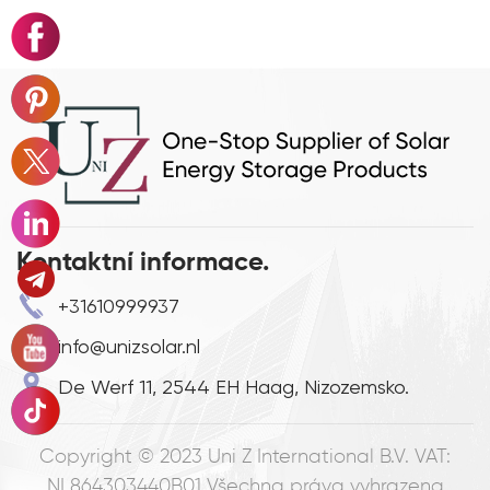
Kontaktní informace.
+31610999937
info@unizsolar.nl
De Werf 11, 2544 EH Haag, Nizozemsko.
Copyright © 2023
Uni Z International B.V. VAT:
NL864303440B01
Všechna práva vyhrazena