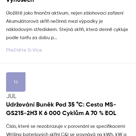
Výnosech
Úložiště jako finanční aktivum, nejen zálohovací zařízení
Akumulátorová skříň nečinná mezi výpadky je
nákladovým střediskem. Stejná skříň, která denně cykluje
podle tarifu za dobu p...
Přečtěte Si Více
14
JUL
Udržování Buněk Pod 35 °C: Cesta MS-
GS215-2H3 K 6 000 Cyklům A 70 % EOL
Číslo, které se nezobrazuje v porovnání se specifikacemi
Většina bateriových skříní C&I se srovnává na kWh, kW a