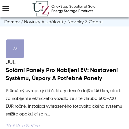
Domov
/
Novinky A Události
/
Novinky Z Oboru
23
JUL
Solární Panely Pro Nabíjení EV: Nastavení
Systému, Úspory A Potřebné Panely
Průměrný evropský řidič, který denně dojíždí 40 km, utratí
za nabíjení elektrického vozidla ze sítě zhruba 600–700
EUR ročně. Instalací vyhrazeného fotovoltaického systému
snížíte opakující se n...
Přečtěte Si Více