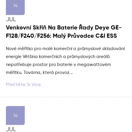
14
JUL
Venkovní Skříň Na Baterie Řady Deye GE-
F128/F240/F256: Malý Průvodce C&I ESS
Nové měřítko pro malé komerční a průmyslové skladování
energie Většina komerčních a průmyslových areálů
nepotřebuje prostor pro baterie v megawattovém
měřítku. Továrna, která provoz...
Přečtěte Si Více
14
JUL