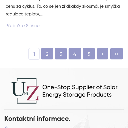
cenu za cyklus. To, co se jen zřídkakdy zkoumá, je smyčka
regulace teploty,...
Přečtěte Si Více
1
2
3
4
5
›
››
Kontaktní informace.