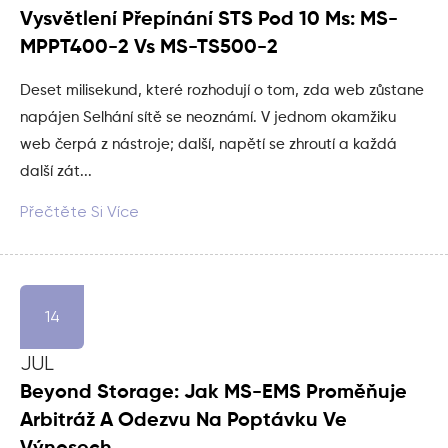
Vysvětlení Přepínání STS Pod 10 Ms: MS-
MPPT400-2 Vs MS-TS500-2
Deset milisekund, které rozhodují o tom, zda web zůstane
napájen Selhání sítě se neoznámí. V jednom okamžiku
web čerpá z nástroje; další, napětí se zhroutí a každá
další zát...
Přečtěte Si Více
14
JUL
Beyond Storage: Jak MS-EMS Proměňuje
Arbitráž A Odezvu Na Poptávku Ve