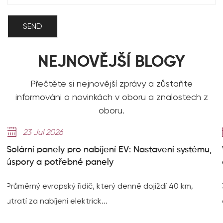
NEJNOVĚJŠÍ BLOGY
Přečtěte si nejnovější zprávy a zůstaňte
informováni o novinkách v oboru a znalostech z
oboru.
14 Jul 2026
o nabíjení EV: Nastavení systému,
Vysvětlení 314Ah č
é panely
dosahuje 8 000+ cy
idič, který denně dojíždí 40 km,
314Ah vysokokapacitn
ktrick...
dosahuje životnosti 8 