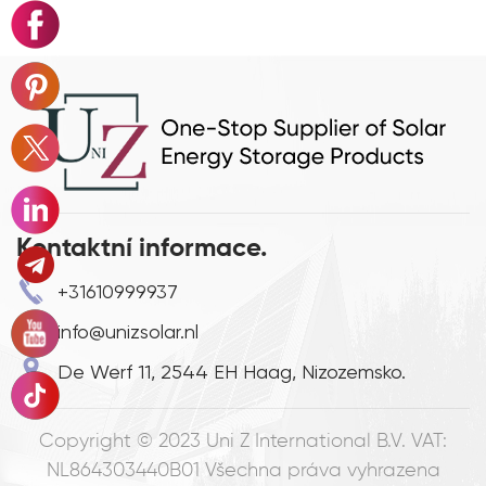
Kontaktní informace.
+31610999937
info@unizsolar.nl
De Werf 11, 2544 EH Haag, Nizozemsko.
Copyright © 2023
Uni Z International B.V. VAT:
NL864303440B01
Všechna práva vyhrazena