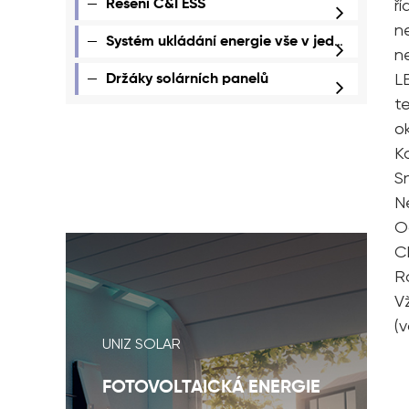
ř
Řešení C&I ESS
n
Systém ukládání energie vše v jednom
n
L
Držáky solárních panelů
t
ok
K
S
N
O
C
R
Vž
(
UNIZ SOLAR
FOTOVOLTAICKÁ ENERGIE