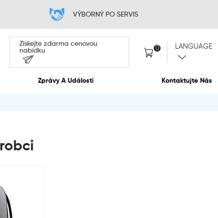
 CENA
VÝB
Získejte zdarma cen
nabídku
O Nás
Zprávy A Událos
robci