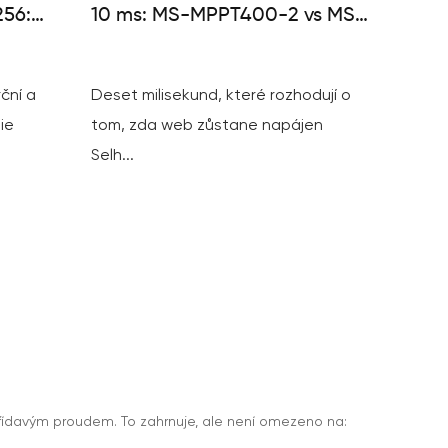
56:
10 ms: MS-MPPT400-2 vs MS-
S
TS500-2
ční a
Deset milisekund, které rozhodují o
ie
tom, zda web zůstane napájen
Selh...
í střídavým proudem. To zahrnuje, ale není omezeno na: