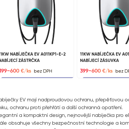
11KW NABÍJEČKA EV A011KP1-E-2
11KW NABÍJEČKA EV A01
NABÍJECÍ ZÁSTRČKA
NABÍJECÍ ZÁSUVKA
bez DPH
bez D
399~600 €/ks
399~600 €/ks
abíječky EV mají nadproudovou ochranu, přepěťovou o
iku, ochranu proti přehřátí a další ochranná opatření.
legantní a kompaktní design, nejnovější nabíječka pro e
tále obsahuje všechny bezpečnostní technologie a ko