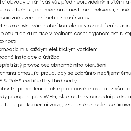
ídicí obvody chrání váš vůz před nepravidelnými sítěmi 
edostatečnou, nadměrnou a nestabilní frekvenci, napětí 
esprávné uzemnění nebo zemní svody.
ED obrazovka vám nabízí kompletní stav nabíjení a umo
eplotu a délku relace v reálném čase; ergonomická rukoj
olností.
ompatibilní s každým elektrickým vozidlem
nadná instalace a údržba
epřetržitý provoz bez abnormálního přerušení
chrana omezující proud, aby se zabránilo nepříjemnému
E & RoHS certified by third party
obustní provedení odolné proti povětrnostním vlivům, 
dy připojeno přes Wi-Fi, Bluetooth (standardní pro kome
volitelně pro komerční verzi), vzdálené aktualizace firm