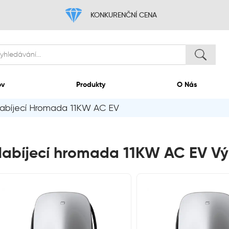
KONKURENČNÍ
Domov
Produkty
abíjecí Hromada 11KW AC EV
abíjecí hromada 11KW AC EV Vý