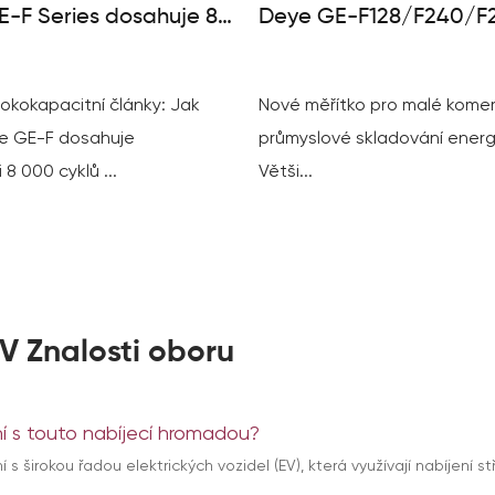
-F Series dosahuje 8
Deye GE-F128/F240/F2
klů
Malý průvodce C&I ES
okokapacitní články: Jak
Nové měřítko pro malé komer
e GE-F dosahuje
průmyslové skladování energ
 8 000 cyklů ...
Větši...
V Znalosti oboru
ní s touto nabíjecí hromadou?
í s širokou řadou elektrických vozidel (EV), která využívají nabíjen