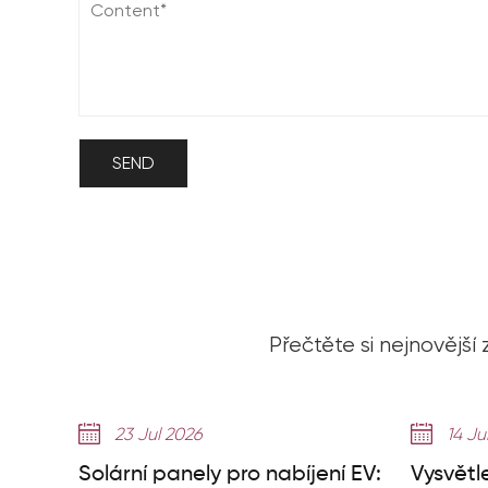
Přečtěte si nejnovější
23 Jul 2026
14 Ju
Solární panely pro nabíjení EV:
Vysvětl