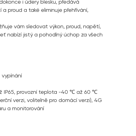
a dokonce i údery blesku, předává
a proud a také eliminuje přehřívání,
žňuje vám sledovat výkon, proud, napětí,
eť nabízí jistý a pohodlný úchop za všech
 vypínání
až IP65, provozní teplota -40 ℃ až 60 ℃
rční verzi, volitelně pro domácí verzi), 4G
waru a monitorování