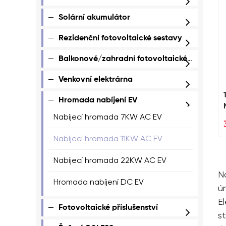
Solární akumulátor
Rezidenční fotovoltaické sestavy
Balkonové/zahradní fotovoltaické sestavy
Venkovní elektrárna
Hromada nabíjení EV
Nabíjecí hromada 7KW AC EV
Nabíjecí hromada 11KW AC EV
Nabíjecí hromada 22KW AC EV
N
Hromada nabíjení DC EV
ún
E
Fotovoltaické příslušenství
s