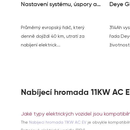
Nastavení systému, úspory a
Deye GE
potřebné panely
000+ cy
Průměrný evropský řidič, který
314Ah vys
denně dojíždí 40 km, utratí za
řada Dey
nabíjení elektrick...
životnosti
Nabíjecí hromada 11KW AC E
Jaké typy elektrických vozidel jsou kompatibil
The
Nabíjecí hromada 11KW AC EV
je obvykle kompatibiln