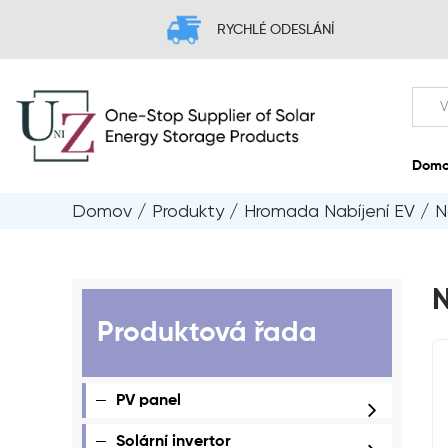
RYCHLÉ ODESLÁNÍ
Domov
/
Produkty
/
Hromada Nabíjení EV
/
N
N
Produktová řada
PV panel
Solární invertor