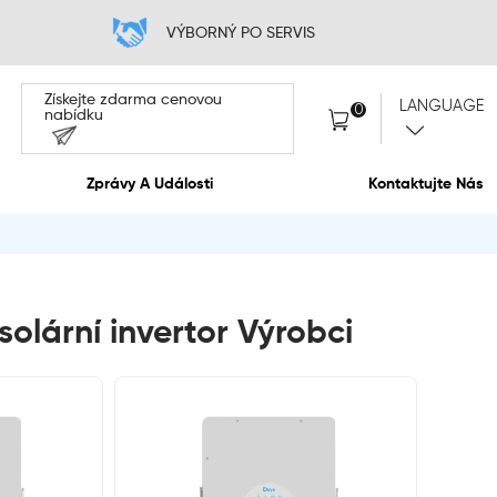
 CENA
VÝB
Získejte zdarma cen
nabídku
O Nás
Zprávy A Událos
solární invertor Výrobci