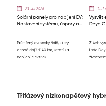
23 Jul 2026
14 Ju
Solární panely pro nabíjení EV:
Vysvětl
Nastavení systému, úspory a
Deye GE
potřebné panely
000+ cy
Průměrný evropský řidič, který
314Ah vys
denně dojíždí 40 km, utratí za
řada Dey
nabíjení elektrick...
životnosti
Třífázový nízkonapěťový hybri