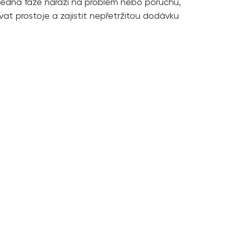
d jedna fáze narazí na problém nebo poruchu,
at prostoje a zajistit nepřetržitou dodávku