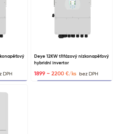
zkonapěťový
Deye 12KW třífázový nízkonapěťový
hybridní invertor
z DPH
bez DPH
1899 ~ 2200 €/ks