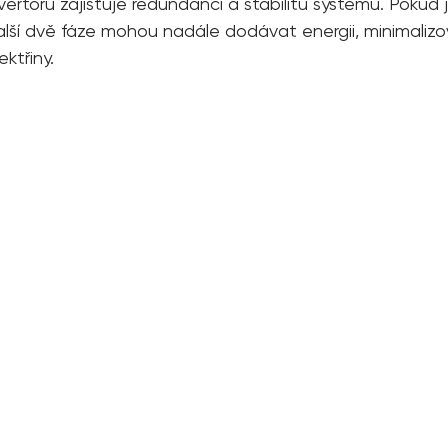
nvertoru zajišťuje redundanci a stabilitu systému. Poku
alší dvě fáze mohou nadále dodávat energii, minimalizov
ektřiny.