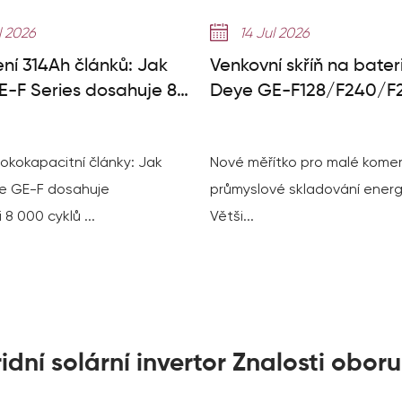
l 2026
14 Jul 2026
ení 314Ah článků: Jak
Venkovní skříň na bater
-F Series dosahuje 8
Deye GE-F128/F240/F2
klů
Malý průvodce C&I ES
okokapacitní články: Jak
Nové měřítko pro malé komer
e GE-F dosahuje
průmyslové skladování energ
 8 000 cyklů ...
Větši...
dní solární invertor Znalosti oboru