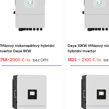
Třífázový nízkonapěťový hybridní
Deye 10KW třífázový ní
invertor Deye 8KW
hybridní invertor
bez DPH
be
1758~2000 €/ks
1825 ~ 2100 €/ks