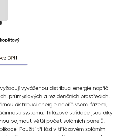
zkopěťový
bez DPH
 vyžadují vyváženou distribuci energie napříč
ích, průmyslových a rezidenčních prostředích,
ěrnou distribuci energie napříč všemi fázemi,
činnosti systému. Třífázové střídače jsou díky
Mohou pojmout větší počet solárních panelů,
ace. Použití tří fází v třífázovém solárním