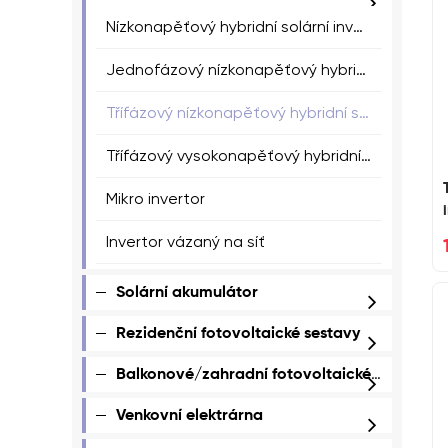
Nízkonapěťový hybridní solární invertor s rozdělenou fází
Jednofázový nízkonapěťový hybridní solární invertor
Třífázový nízkonapěťový hybridní solární invertor
Třífázový vysokonapěťový hybridní solární invertor
Mikro invertor
Invertor vázaný na síť
Solární akumulátor
Rezidenční fotovoltaické sestavy
Balkonové/zahradní fotovoltaické sestavy
Venkovní elektrárna