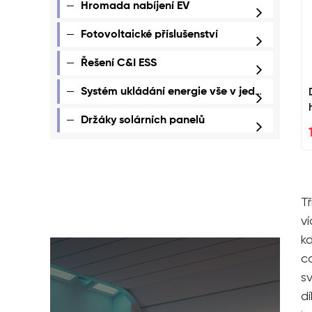
Hromada nabíjení EV
Fotovoltaické příslušenství
Řešení C&I ESS
Systém ukládání energie vše v jednom
Držáky solárních panelů
Tř
v
kd
c
s
d