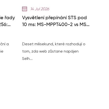
14 Jul 2026
ie řady
Vysvětlení přepínání STS pod
56:
10 ms: MS-MPPT400-2 vs MS-
S
TS500-2
ční a
Deset milisekund, které rozhodují o
ie
tom, zda web zůstane napájen
Selh...