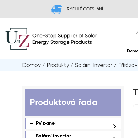
RYCHLÉ ODESLÁNÍ
Domov
/
Produkty
/
Solární Invertor
/
Třífázov
T
Produktová řada
PV panel
Solární invertor