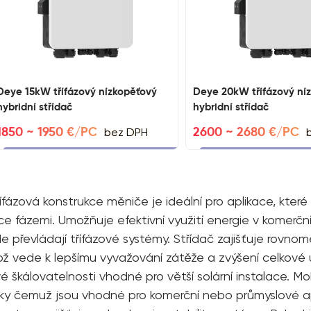
Deye 15kW třífázový nízkopěťový
Deye 20kW třífázový ní
hybridní střídač
hybridní střídač
bez DPH
1850 ~ 1950 €/PC
2600 ~ 2680 €/PC
ífázová konstrukce měniče je ideální pro aplikace, které
íce fázemi. Umožňuje efektivní využití energie v komerčn
e převládají třífázové systémy. Střídač zajišťuje rovnom
ož vede k lepšímu vyvažování zátěže a zvýšení celkové ú
vé škálovatelnosti vhodné pro větší solární instalace. 
íky čemuž jsou vhodné pro komerční nebo průmyslové aplik