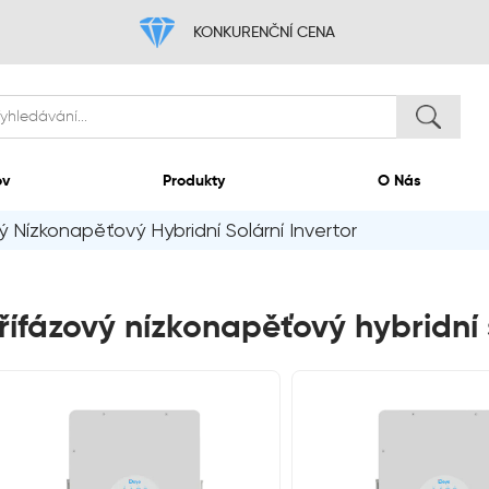
KONKURENČNÍ
Domov
Produkty
ý Nízkonapěťový Hybridní Solární Invertor
řífázový nízkonapěťový hybridní 