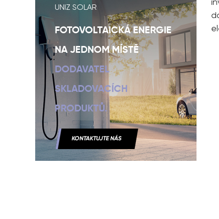
i
UNIZ SOLAR
d
el
FOTOVOLTAICKÁ ENERGIE
NA JEDNOM MÍSTĚ
DODAVATEL
SKLADOVACÍCH
PRODUKTŮ.
KONTAKTUJTE NÁS