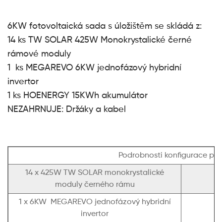
6KW fotovoltaická sada s úložištěm se skládá z:
14 ks TW SOLAR 425W Monokrystalické černé
rámové moduly
1 ks MEGAREVO 6KW jednofázový hybridní
invertor
1 ks HOENERGY 15KWh akumulátor
NEZAHRNUJE: Držáky a kabel
Podrobnosti konfigurace pro
14 x 425W TW SOLAR monokrystalické
moduly černého rámu
1 x 6KW MEGAREVO jednofázový hybridní
invertor