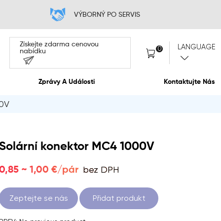
 CENA
VÝB
Získejte zdarma cen
nabídku
O Nás
Zprávy A Událos
00V
Solární konektor MC4 1000V
bez DPH
0,85 ~ 1,00 €/pár
Zeptejte se nás
Přidat produkt