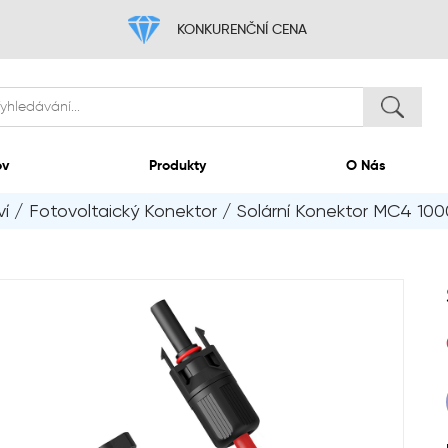
KONKURENČNÍ
Domov
Produkty
ví
/
Fotovoltaický Konektor
/
Solární Konektor MC4 10