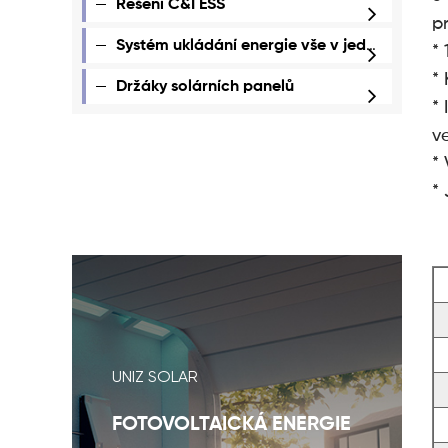
Řešení C&I ESS
p
Systém ukládání energie vše v jednom
*
*
Držáky solárních panelů
* 
v
*
*
UNIZ SOLAR
FOTOVOLTAICKÁ ENERGIE