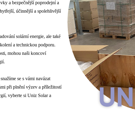
ávky a bezpečnější poprodejní a
řejší, účinnější a spolehlivější
dování solární energie, ale také
kolení a technickou podporu.
osti, mohou naši koncoví
ií.
 snažíme se s vámi navázat
i při plnění výzev a příležitostí
UN
gií, vyberte si Uniz Solar a