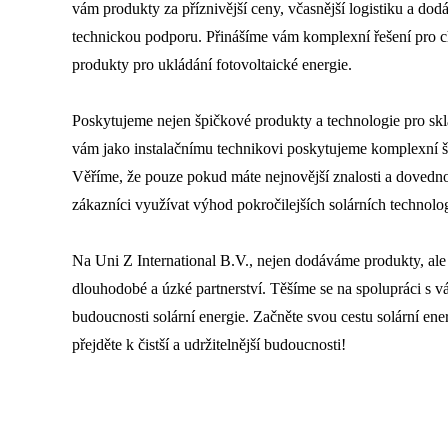
vám produkty za příznivější ceny, včasnější logistiku a dod
technickou podporu. Přinášíme vám komplexní řešení pro chyt
produkty pro ukládání fotovoltaické energie.
Poskytujeme nejen špičkové produkty a technologie pro skla
vám jako instalačnímu technikovi poskytujeme komplexní š
Věříme, že pouze pokud máte nejnovější znalosti a dovedn
zákazníci využívat výhod pokročilejších solárních technolog
Na Uni Z International B.V., nejen dodáváme produkty, ale
dlouhodobé a úzké partnerství. Těšíme se na spolupráci s vám
budoucnosti solární energie. Začněte svou cestu solární ener
přejděte k čistší a udržitelnější budoucnosti!