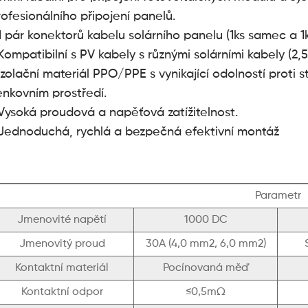
rofesionálního připojení panelů.
 1 pár konektorů kabelu solárního panelu (1ks samec a 1
 Kompatibilní s PV kabely s různými solárními kabely (2
Izolační materiál PPO/PPE s vynikající odolností proti st
enkovním prostředí.
 Vysoká proudová a napěťová zatížitelnost.
 Jednoduchá, rychlá a bezpečná efektivní montáž
Parametr
Jmenovité napětí
1000 DC
Jmenovitý proud
30A (4,0 mm2, 6,0 mm2)
Kontaktní materiál
Pocínovaná měď
Kontaktní odpor
≤0,5mΩ