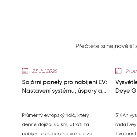
Přečtěte si nejnovější
23 Jul 2026
14 Ju
Solární panely pro nabíjení EV:
Vysvětl
Nastavení systému, úspory a
Deye GE
potřebné panely
000+ cy
Průměrný evropský řidič, který
314Ah vys
denně dojíždí 40 km, utratí za
řada Dey
nabíjení elektrického vozidla ze
životnost