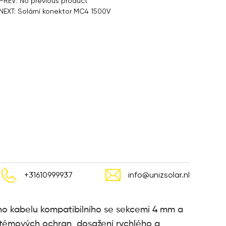
PREV: No previous product
NEXT: Solární konektor MC4 1500V
+31610999937
info@unizsolar.nl
ého kabelu kompatibilního se sekcemi 4 mm a
ystémových ochran, dosažení rychlého a