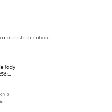
u a znalostech z oboru.
ie řady
56:
S
ční a
ie