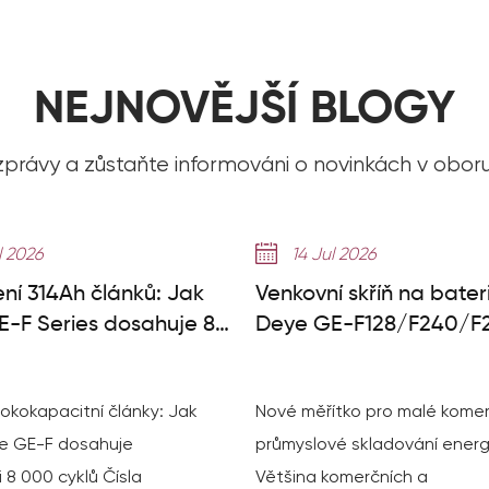
NEJNOVĚJŠÍ BLOGY
 zprávy a zůstaňte informováni o novinkách v obor
l 2026
14 Jul 2026
ení 314Ah článků: Jak
Venkovní skříň na bater
-F Series dosahuje 8
Deye GE-F128/F240/F2
klů
Malý průvodce C&I ES
okokapacitní články: Jak
Nové měřítko pro malé komer
e GE-F dosahuje
průmyslové skladování energ
i 8 000 cyklů Čísla
Většina komerčních a