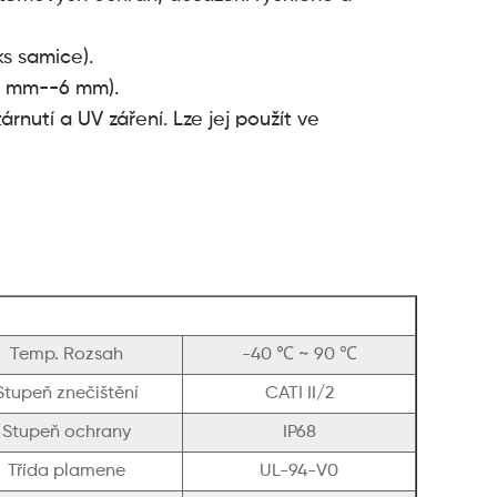
ks samice).
,5 mm--6 mm).
árnutí a UV záření. Lze jej použít ve
Temp. Rozsah
-40 ℃ ~ 90 ℃
Stupeň znečištění
CATI II/2
Stupeň ochrany
IP68
Třída plamene
UL-94-V0