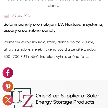
oboru.
14 Jul 2026
abíjení EV: Nastavení systému,
Vysvětlení 314Ah člán
panely
dosahuje 8 000+ cykl
č, který denně dojíždí 40 km,
314Ah vysokokapacitní č
trického vozidla ze sítě zhruba
dosahuje životnosti 8 000
talací vyhrazeného fot...
datovém listu baterie ma