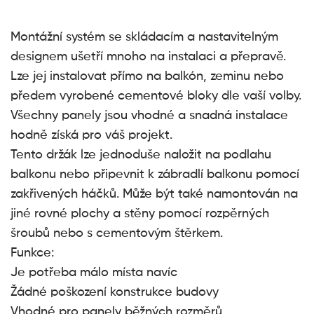
Montážní systém se skládacím a nastavitelným
designem ušetří mnoho na instalaci a přepravě.
Lze jej instalovat přímo na balkón, zeminu nebo
předem vyrobené cementové bloky dle vaší volby.
Všechny panely jsou vhodné a snadná instalace
hodně získá pro váš projekt.
Tento držák lze jednoduše naložit na podlahu
balkonu nebo připevnit k zábradlí balkonu pomocí
zakřivených háčků. Může být také namontován na
jiné rovné plochy a stěny pomocí rozpěrných
šroubů nebo s cementovým štěrkem.
Funkce:
Je potřeba málo místa navíc
Žádné poškození konstrukce budovy
Vhodné pro panely běžných rozměrů