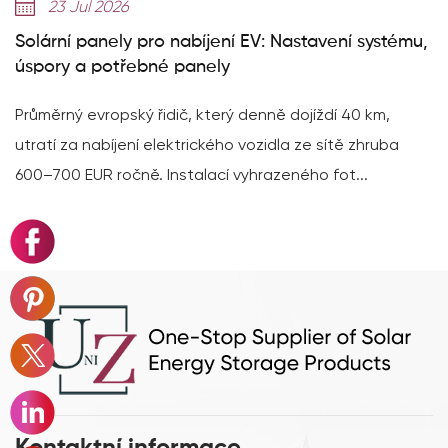
23 Jul 2026
lární panely pro nabíjení EV: Nastavení systému,
Vys
pory a potřebné panely
dos
ůměrný evropský řidič, který denně dojíždí 40 km,
314A
ratí za nabíjení elektrického vozidla ze sítě zhruba
dosa
0–700 EUR ročně. Instalací vyhrazeného fot...
dato