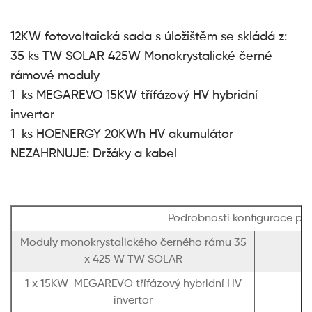
12KW fotovoltaická sada s úložištěm se skládá z:
35 ks TW SOLAR 425W Monokrystalické černé
rámové moduly
1 ks MEGAREVO 15KW třífázový HV hybridní
invertor
1 ks HOENERGY 20KWh HV akumulátor
NEZAHRNUJE: Držáky a kabel
Podrobnosti konfigurace pr
Moduly monokrystalického černého rámu 35
x 425 W TW SOLAR
1 x 15KW MEGAREVO třífázový hybridní HV
invertor